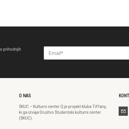
o prihodnjih
O NAS
KON
ŠKUC – Kulturni center Q je projekt kluba Tiffany,
ki ga izvaja Društvo Študentski kulturni center
(ŠKUC).