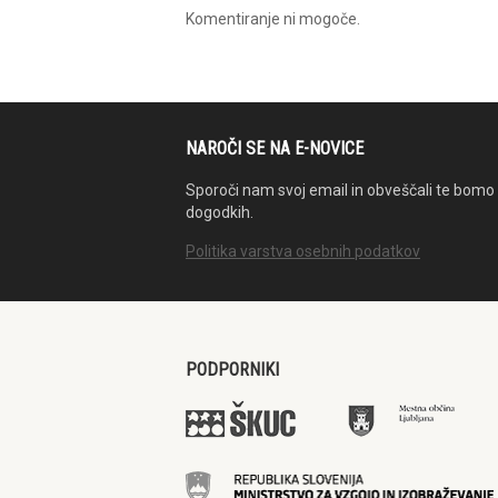
Komentiranje ni mogoče.
NAROČI SE NA E-NOVICE
Sporoči nam svoj email in obveščali te bomo 
dogodkih.
Politika varstva osebnih podatkov
PODPORNIKI