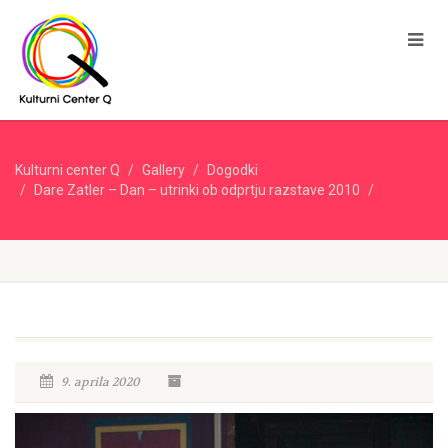
Kulturni center Q
Gallery
Dogodki
Dare Zatler – Dan – utrinki ob odprtju razstave 2010
9. aprila 2020