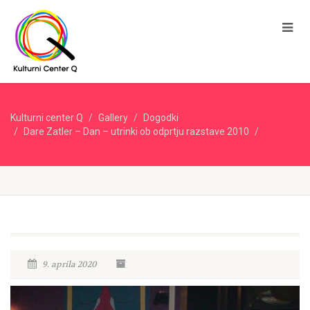
Kulturni center Q
Gallery
Dogodki
Dare Zatler – Dan – utrinki ob odprtju razstave 2010
9. aprila 2020