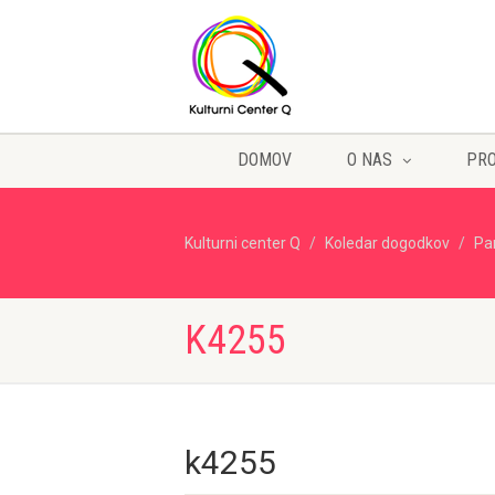
DOMOV
O NAS
PR
Kulturni center Q
Koledar dogodkov
Pa
K4255
k4255