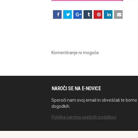
Komentiranje ni mogoče.
NAROČI SE NA E-NOVICE
Sporoči nam svoj email in obveščali te bomo 
dogodkih.
Politika varstva osebnih podatkov