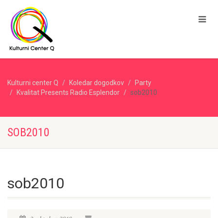
Kulturni center Q
Koledar dogodkov
Party
Kvalitat Presents Radio Esplendor
sob2010
SOB2010
sob2010