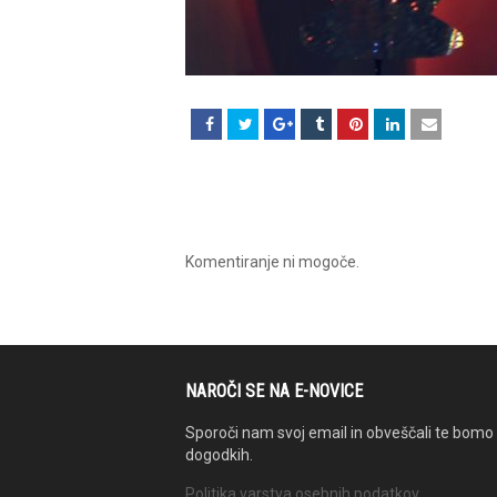
Komentiranje ni mogoče.
NAROČI SE NA E-NOVICE
Sporoči nam svoj email in obveščali te bomo 
dogodkih.
Politika varstva osebnih podatkov