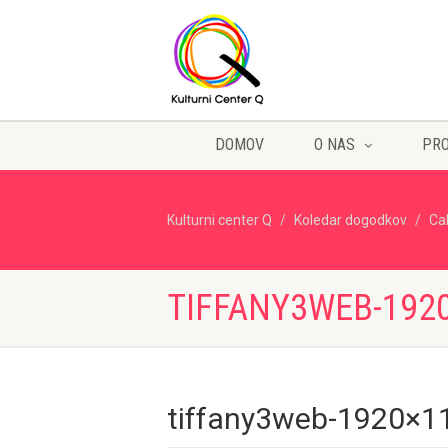
DOMOV
O NAS
PR
Kulturni center Q
Koledar dogodkov
Ca
TIFFANY3WEB-192
tiffany3web-1920×1