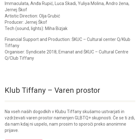
Immaculata, Anđa Rupić, Luca Skadi, Yuliya Molina, Andro žena,
Jernej Škof
Artistic Direction: Olja Grubić
Producer: Jernej Škof
Tech (sound, lights): Miha Bizjak
Financial Support and Production: ŠKUC – Cultural center Q/Klub
Tiffany
Organiser: Syndicate 2018, Emanat and ŠKUC – Cultural Centre
Q/Club Tiffany
Klub Tiffany – Varen prostor
Na vseh naših dogodkih v Klubu Tiffany skušamo ustvarjati in
vzdrževati varen prostor namenjen GLBTQ+ skupnosti. Če se ti zdi,
da nam kdaj ni uspelo, nam prosim to sporoči preko anonimne
prijave.