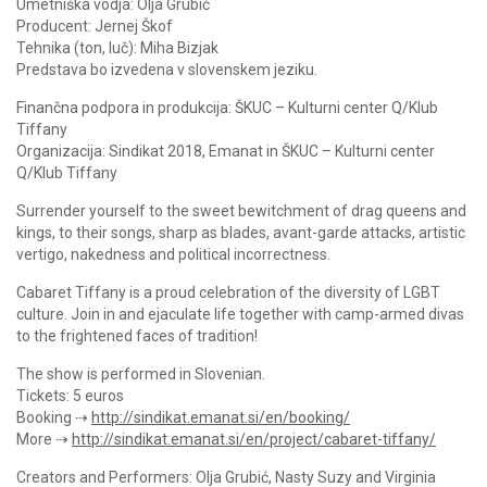
Umetniška vodja: Olja Grubić
Producent: Jernej Škof
Tehnika (ton, luč): Miha Bizjak
Predstava bo izvedena v slovenskem jeziku.
Finančna podpora in produkcija: ŠKUC – Kulturni center Q/Klub
Tiffany
Organizacija: Sindikat 2018, Emanat in ŠKUC – Kulturni center
Q/Klub Tiffany
Surrender yourself to the sweet bewitchment of drag queens and
kings, to their songs, sharp as blades, avant-garde attacks, artistic
vertigo, nakedness and political incorrectness.
Cabaret Tiffany is a proud celebration of the diversity of LGBT
culture. Join in and ejaculate life together with camp-armed divas
to the frightened faces of tradition!
The show is performed in Slovenian.
Tickets: 5 euros
Booking ⇢
http://sindikat.emanat.si/en/booking/
More ⇢
http://sindikat.emanat.si/en/project/cabaret-tiffany/
Creators and Performers: Olja Grubić, Nasty Suzy and Virginia