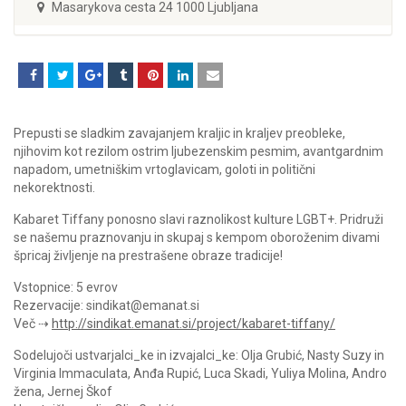
Masarykova cesta 24 1000 Ljubljana
Prepusti se sladkim zavajanjem kraljic in kraljev preobleke,
njihovim kot rezilom ostrim ljubezenskim pesmim, avantgardnim
napadom, umetniškim vrtoglavicam, goloti in politični
nekorektnosti.
Kabaret Tiffany ponosno slavi raznolikost kulture LGBT+. Pridruži
se našemu praznovanju in skupaj s kempom oboroženim divami
špricaj življenje na prestrašene obraze tradicije!
Vstopnice: 5 evrov
Rezervacije: sindikat@emanat.si
Več ⇢
http://sindikat.emanat.si/project/kabaret-tiffany/
Sodelujoči ustvarjalci_ke in izvajalci_ke: Olja Grubić, Nasty Suzy in
Virginia Immaculata, Anđa Rupić, Luca Skadi, Yuliya Molina, Andro
žena, Jernej Škof