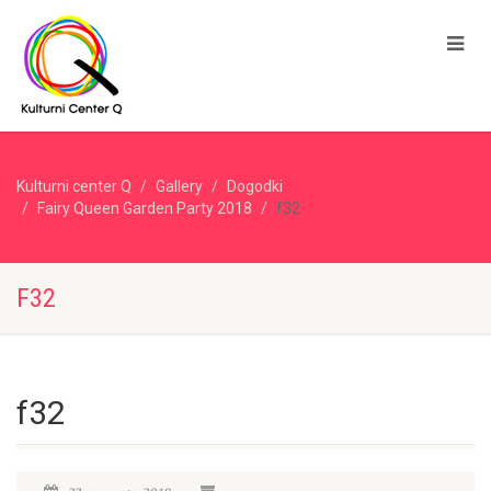
Kulturni center Q
Gallery
Dogodki
Fairy Queen Garden Party 2018
f32
F32
f32