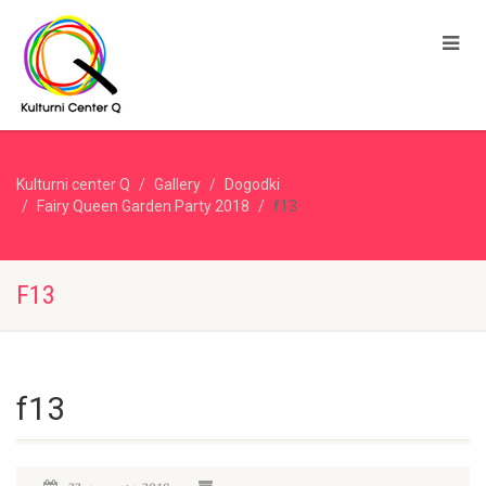
Kulturni center Q
Gallery
Dogodki
Fairy Queen Garden Party 2018
f13
F13
f13