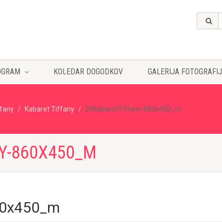
OGRAM
KOLEDAR DOGODKOV
GALERIJA FOTOGRAFIJ
ffany
Kabaret Tiffany
24KabaretTiffany-860x450_m
Y-860X450_M
60x450_m