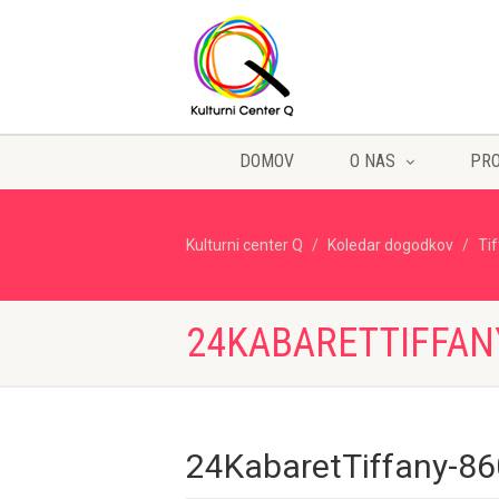
DOMOV
O NAS
PR
Kulturni center Q
Koledar dogodkov
Ti
24KABARETTIFFAN
24KabaretTiffany-8