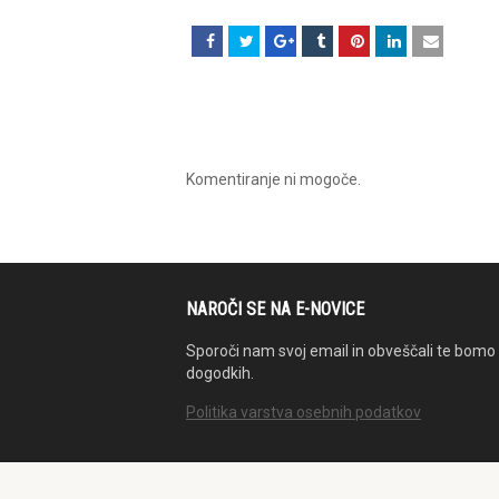
Komentiranje ni mogoče.
NAROČI SE NA E-NOVICE
Sporoči nam svoj email in obveščali te bomo 
dogodkih.
Politika varstva osebnih podatkov