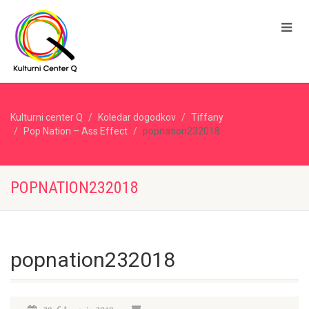
Kulturni center Q
Koledar dogodkov
Tiffany
Pop Nation – Ass Effect
popnation232018
POPNATION232018
popnation232018