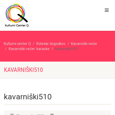
Kulturni center Q
Koledar dogodkov
Kavarniški večer
Kavarniški večer: karaoke
kavarniški510
KAVARNIŠKI510
kavarniški510