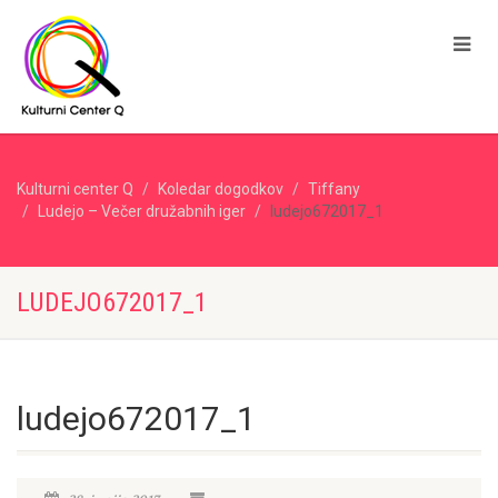
Kulturni center Q
Koledar dogodkov
Tiffany
Ludejo – Večer družabnih iger
ludejo672017_1
LUDEJO672017_1
ludejo672017_1