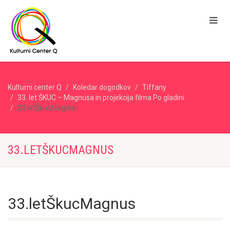
Kulturni center Q
Koledar dogodkov
Tiffany
33. let ŠKUC – Magnusa in projekcija filma Po gladini
33.letŠkucMagnus
33.LETŠKUCMAGNUS
33.letŠkucMagnus