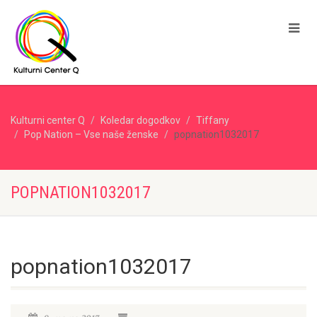
Kulturni center Q
Koledar dogodkov
Tiffany
Pop Nation – Vse naše ženske
popnation1032017
POPNATION1032017
popnation1032017