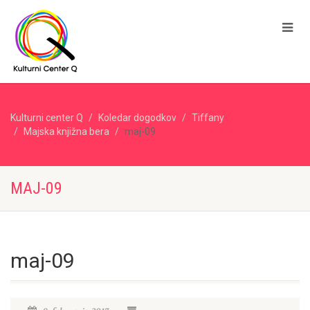
Kulturni center Q
Koledar dogodkov
Tiffany
Majska knjižna bera
maj-09
MAJ-09
maj-09