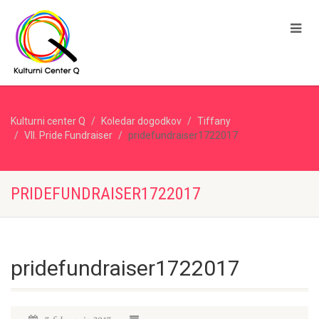
Kulturni center Q
Koledar dogodkov
Tiffany
VII. Pride Fundraiser
pridefundraiser1722017
PRIDEFUNDRAISER1722017
pridefundraiser1722017