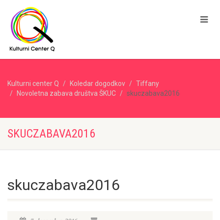
Kulturni center Q
Koledar dogodkov
Tiffany
Novoletna zabava društva ŠKUC
skuczabava2016
SKUCZABAVA2016
skuczabava2016