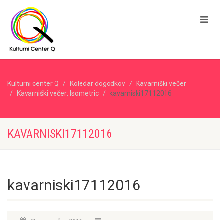
Kulturni center Q
Koledar dogodkov
Kavarniški večer
Kavarniški večer: Isometric
kavarniski17112016
KAVARNISKI17112016
kavarniski17112016