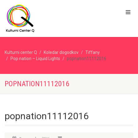
Kulturni center Q
Koledar dogodkov
Tiffany
Pop nation – Liquid Lights
popnation11112016
POPNATION11112016
popnation11112016