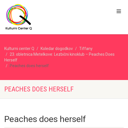
Kulturni center Q
Koledar dogodkov
Tiffany
23. obletnica Metelkove: Lezbični kinoklub – Peaches Does
Herself
Peaches does herself
PEACHES DOES HERSELF
Peaches does herself