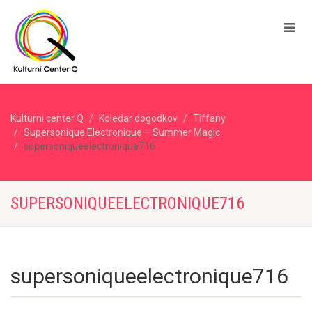
Kulturni center Q
Koledar dogodkov
Tiffany
Supersonique Electronique – Summer Magic
supersoniqueelectronique716
SUPERSONIQUEELECTRONIQUE716
supersoniqueelectronique716