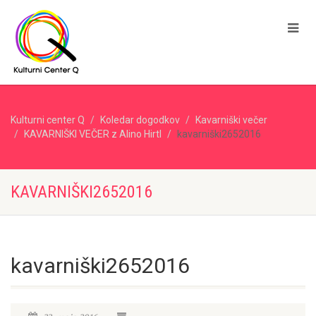
Kulturni center Q
Koledar dogodkov
Kavarniški večer
KAVARNIŠKI VEČER z Alino Hirtl
kavarniški2652016
KAVARNIŠKI2652016
kavarniški2652016