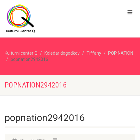
Kulturni center Q
Koledar dogodkov
Tiffany
POP NATION
popnation2942016
POPNATION2942016
popnation2942016