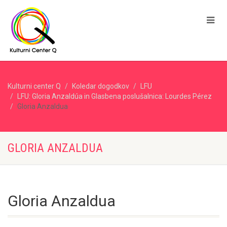
Kulturni center Q
Koledar dogodkov
LFU
LFU: Gloria Anzaldúa in Glasbena poslušalnica: Lourdes Pérez
Gloria Anzaldua
GLORIA ANZALDUA
Gloria Anzaldua