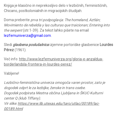
Knjiga je klasično in neprekosljivo delo v lezbičnih, feminističnih,
Chicano, postkolonialnih in migracijskih študijah.
Doma preberite
prva tri podpoglavja: The homeland, Aztlán;
Movimiento de rebeldía y las culturas que traicionan; Entering into
the serpent
(str.1-39). Za tekst lahko pišete na email
lezfemuniverza@gmail.com
.
Sledi
glasbena poslušalnica
izjemne portoriške glasbenice
Lourdes
Pérez
(1961).
Več info:
http://www.lezfemuniverza.org/gloria-e-anzaldua-
borderlandsla-frontera-in-lourdes-perez/
Vabljene!
Lezbično-feministična univerza omogoča varen prostor, zato je
dogodek odprt le za lezbijke, ženske in trans osebe.
Dogodek podpirata Mestna občina Ljubljana in ŠKUC-Kulturni
center Q (klub Tiffany).
Vir slike:
https://www.lib.utexas.edu/taro/utlac/00189/lac-
00189.html