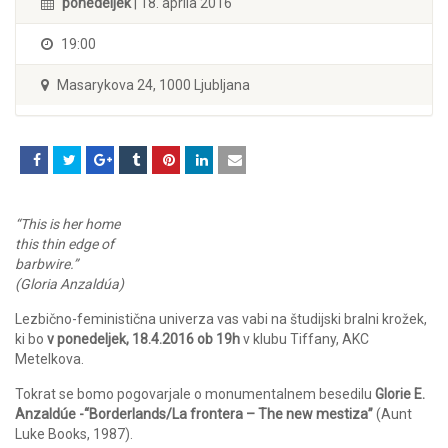
ponedeljek
| 18. aprila 2016
19:00
Masarykova 24, 1000 Ljubljana
“This is her home
this thin edge of
barbwire.”
(Gloria Anzaldúa)
Lezbično-feministična univerza vas vabi na študijski bralni krožek,
ki bo
v ponedeljek, 18.4.2016 ob 19h
v klubu Tiffany, AKC
Metelkova.
Tokrat se bomo pogovarjale o monumentalnem besedilu
Glorie E.
Anzaldúe -“Borderlands/La frontera – The new mestiza”
(Aunt
Luke Books, 1987).