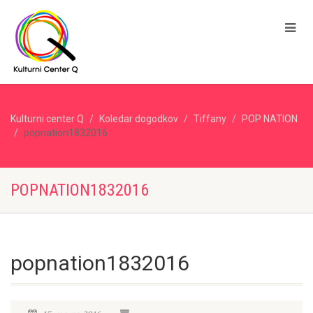
Kulturni center Q
Koledar dogodkov
Tiffany
POP NATION
popnation1832016
POPNATION1832016
popnation1832016