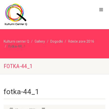
Kulturni center Q
Gallery
Dogodki
Rdeče zore 2016
fotka-44_1
FOTKA-44_1
fotka-44_1