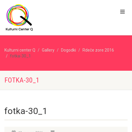
Kulturni center Q
Gallery
Dogodki
Rdeče zore 2016
fotka-30_1
FOTKA-30_1
fotka-30_1