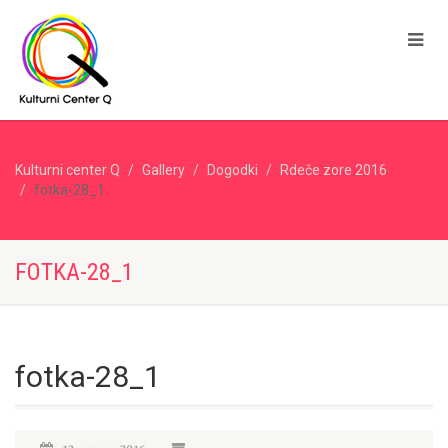
Kulturni center Q
Gallery
Dogodki
Rdeče zore 2016
fotka-28_1
FOTKA-28_1
fotka-28_1