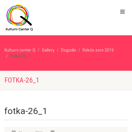
Kulturni center Q
Gallery
Dogodki
Rdeče zore 2016
fotka-26_1
FOTKA-26_1
fotka-26_1