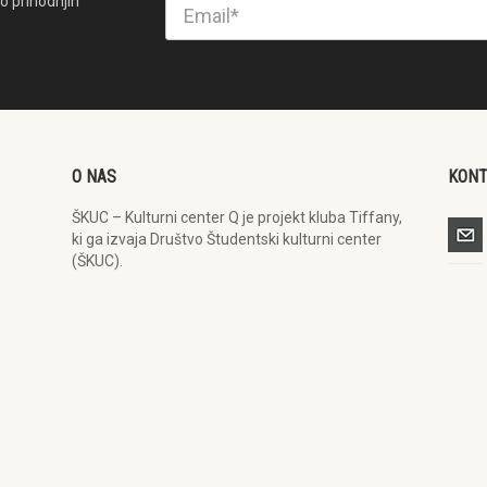
o prihodnjih
O NAS
KON
ŠKUC – Kulturni center Q je projekt kluba Tiffany,
ki ga izvaja Društvo Študentski kulturni center
(ŠKUC).