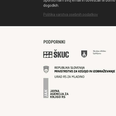
Sporoči nam svoj email in obveščali te bomo 
dogodkih.
Politika varstva osebnih podatkov
PODPORNIKI