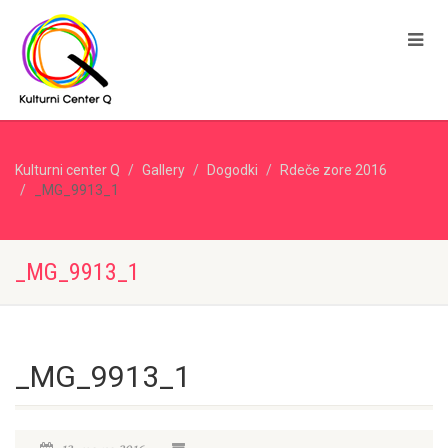
Kulturni center Q
Gallery
Dogodki
Rdeče zore 2016
_MG_9913_1
_MG_9913_1
_MG_9913_1