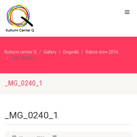
Kulturni center Q
Gallery
Dogodki
Rdeče zore 2016
_MG_0240_1
_MG_0240_1
_MG_0240_1