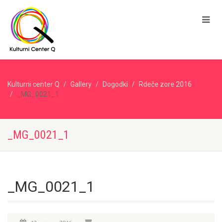
Kulturni center Q
Gallery
Dogodki
Rdeče zore 2016
_MG_0021_1
_MG_0021_1
_MG_0021_1