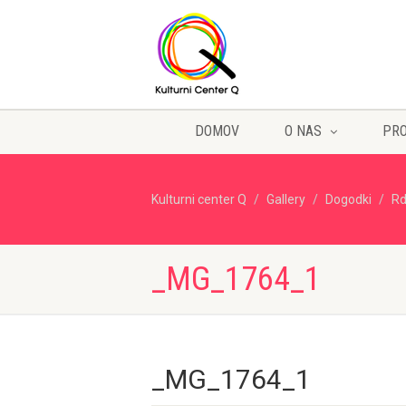
DOMOV
O NAS
PR
Kulturni center Q
Gallery
Dogodki
Rd
_MG_1764_1
_MG_1764_1