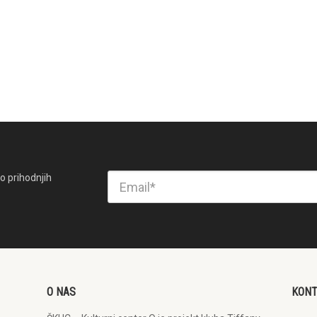
o prihodnjih
O NAS
KON