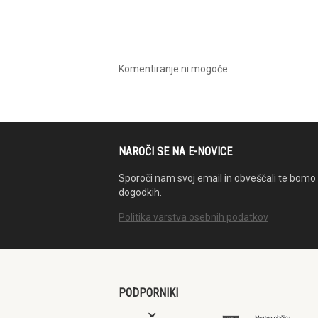
Komentiranje ni mogoče.
NAROČI SE NA E-NOVICE
Sporoči nam svoj email in obveščali te bomo 
dogodkih.
Politika varstva osebnih podatkov
PODPORNIKI