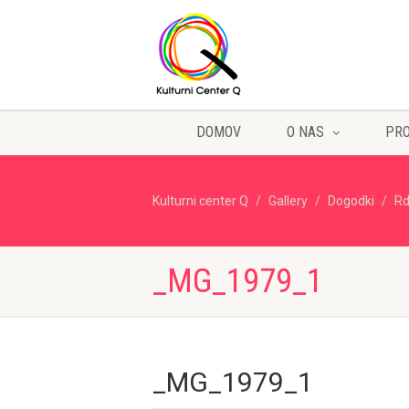
DOMOV
O NAS
PR
Kulturni center Q
Gallery
Dogodki
Rd
_MG_1979_1
_MG_1979_1