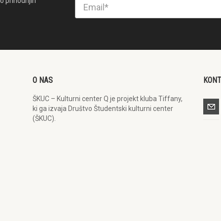
o prihodnjih
O NAS
KON
ŠKUC – Kulturni center Q je projekt kluba Tiffany,
ki ga izvaja Društvo Študentski kulturni center
(ŠKUC).