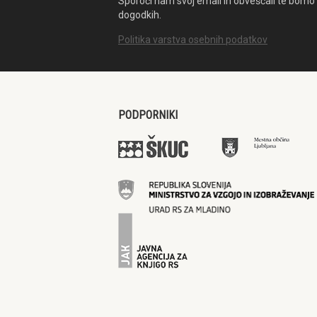
Sporoči nam svoj email in obveščali te bomo 
dogodkih.
Politika varstva osebnih podatkov
PODPORNIKI