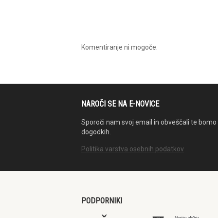
Komentiranje ni mogoče.
NAROČI SE NA E-NOVICE
Sporoči nam svoj email in obveščali te bomo 
dogodkih.
Politika varstva osebnih podatkov
PODPORNIKI