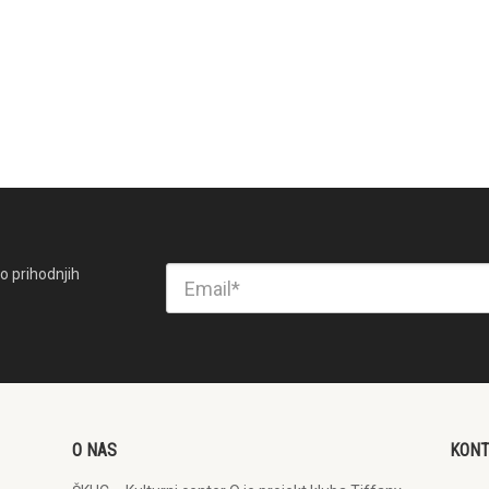
o prihodnjih
O NAS
KON