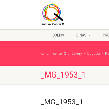
DOMOV
O NAS
PR
Kulturni center Q
Gallery
Dogodki
Rd
_MG_1953_1
_MG_1953_1