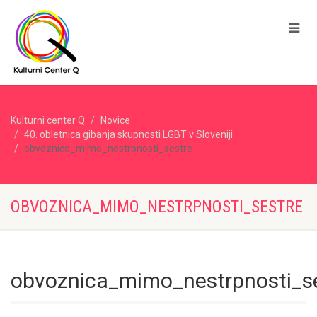
Kulturni center Q
Novice
40. obletnica gibanja skupnosti LGBT v Sloveniji
obvoznica_mimo_nestrpnosti_sestre
OBVOZNICA_MIMO_NESTRPNOSTI_SESTRE
obvoznica_mimo_nestrpnosti_s