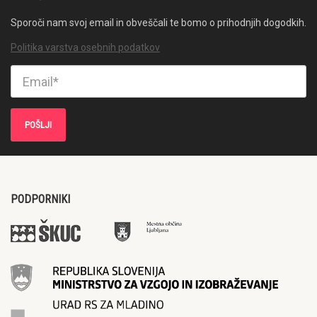
Sporoči nam svoj email in obveščali te bomo o prihodnjih dogodkih.
Politika varstva osebnih podatkov
PODPORNIKI