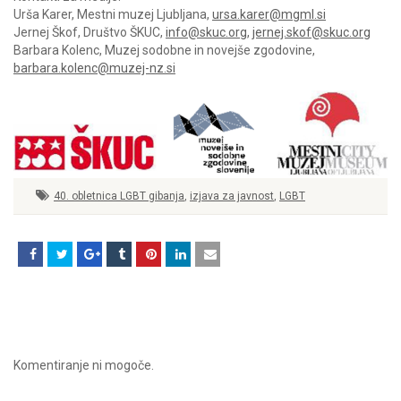
Urša Karer, Mestni muzej Ljubljana,
ursa.karer@mgml.si
Jernej Škof, Društvo ŠKUC,
info@skuc.org
,
jernej.skof@skuc.org
Barbara Kolenc, Muzej sodobne in novejše zgodovine,
barbara.kolenc@muzej-nz.si
40. obletnica LGBT gibanja
,
izjava za javnost
,
LGBT
Komentiranje ni mogoče.