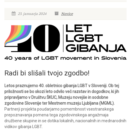
23. januarja 2024
Novice
Radi bi slišali tvojo zgodbo!
Letos praznujemo 40. obletnico gibanja LGBT v Sloveniji. Ob tej
priložnosti se bo skozi leto odvilo več razstav in dogodkov, ki jih
pripravljamo v Društvu ŠKUC, Muzeju novejše in sodobne
zgodovine Slovenije ter Mestnem muzeju Ljubljana (MGML).
Partnerji projekta poudarjamo pomembnost vsestranskega
prepoznavanja pomena tega zgodovinskega angažmaja
družbene skupine in se dotika lokalnih, nacionalnih in mednarodnih
vidikov gibanja LGBT.