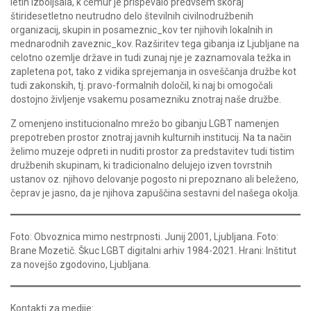
letih izboljšala, k čemur je prispevalo predvsem skoraj
štiridesetletno neutrudno delo številnih civilnodružbenih
organizacij, skupin in posameznic_kov ter njihovih lokalnih in
mednarodnih zaveznic_kov. Razširitev tega gibanja iz Ljubljane na
celotno ozemlje države in tudi zunaj nje je zaznamovala težka in
zapletena pot, tako z vidika sprejemanja in osveščanja družbe kot
tudi zakonskih, tj. pravo-formalnih določil, ki naj bi omogočali
dostojno življenje vsakemu posamezniku znotraj naše družbe.
Z omenjeno institucionalno mrežo bo gibanju LGBT namenjen
prepotreben prostor znotraj javnih kulturnih institucij. Na ta način
želimo muzeje odpreti in nuditi prostor za predstavitev tudi tistim
družbenih skupinam, ki tradicionalno delujejo izven tovrstnih
ustanov oz. njihovo delovanje pogosto ni prepoznano ali beleženo,
čeprav je jasno, da je njihova zapuščina sestavni del našega okolja.
Foto: Obvoznica mimo nestrpnosti. Junij 2001, Ljubljana. Foto:
Brane Mozetič. Škuc LGBT digitalni arhiv 1984-2021. Hrani: Inštitut
za novejšo zgodovino, Ljubljana.
Kontakti za medije: