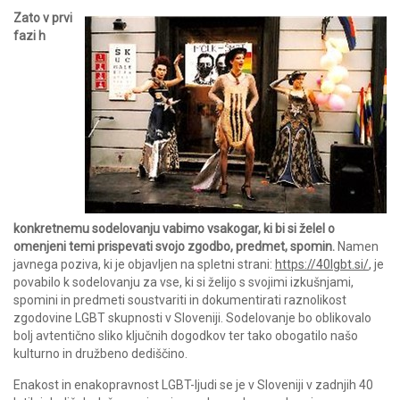
Zato v prvi
fazi h
konkretnemu sodelovanju vabimo vsakogar, ki bi si želel o
omenjeni temi prispevati svojo zgodbo, predmet, spomin.
Namen
javnega poziva, ki je objavljen na spletni strani:
https://40lgbt.si/
, je
povabilo k sodelovanju za vse, ki si želijo s svojimi izkušnjami,
spomini in predmeti soustvariti in dokumentirati raznolikost
zgodovine LGBT skupnosti v Sloveniji. Sodelovanje bo oblikovalo
bolj avtentično sliko ključnih dogodkov ter tako obogatilo našo
kulturno in družbeno dediščino.
Enakost in enakopravnost LGBT-ljudi se je v Sloveniji v zadnjih 40