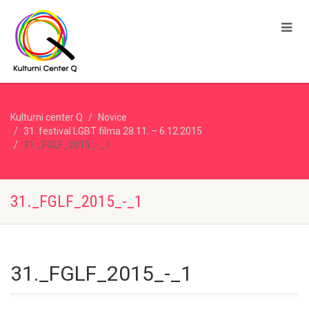
Kulturni center Q
Novice
31. festival LGBT filma 28.11. – 6.12.2015
31._FGLF_2015_-_1
31._FGLF_2015_-_1
31._FGLF_2015_-_1