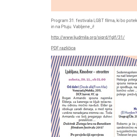
Program 31. festivala LGBT filma, ki bo potekal
in na Ptuju. Vabljene_i!
http://www.ljudmila.org/siqrd/fglf/31/
PDF različica