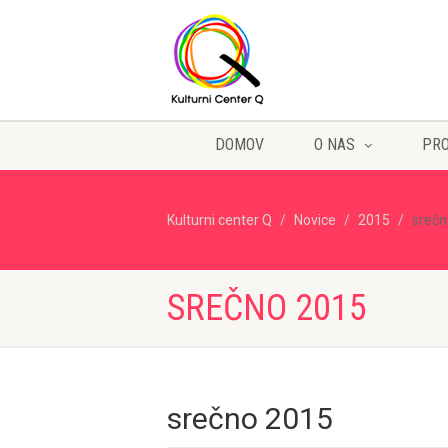
DOMOV
O NAS
PR
Kulturni center Q
Novice
2015
srečn
SREČNO 2015
srečno 2015