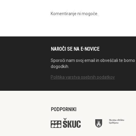
Komentiranje ni mogoče.
NAROČI SE NA E-NOVICE
Sporoči nam svoj email in obveščali te bomo 
dogodkih.
Politika varstva osebnih podatkov
PODPORNIKI