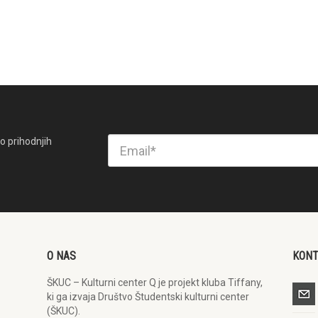
o prihodnjih
O NAS
KON
ŠKUC – Kulturni center Q je projekt kluba Tiffany,
ki ga izvaja Društvo Študentski kulturni center
(ŠKUC).