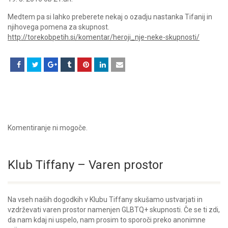
Medtem pa si lahko preberete nekaj o ozadju nastanka Tifanij in
njihovega pomena za skupnost.
http://torekobpetih.si/komentar/heroji_nje-neke-skupnosti/
Komentiranje ni mogoče.
Klub Tiffany – Varen prostor
Na vseh naših dogodkih v Klubu Tiffany skušamo ustvarjati in
vzdrževati varen prostor namenjen GLBTQ+ skupnosti. Če se ti zdi,
da nam kdaj ni uspelo, nam prosim to sporoči preko anonimne