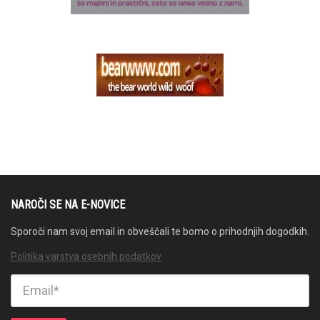
NAROČI SE NA E-NOVICE
Sporoči nam svoj email in obveščali te bomo o prihodnjih dogodkih.
Politika varstva osebnih podatkov