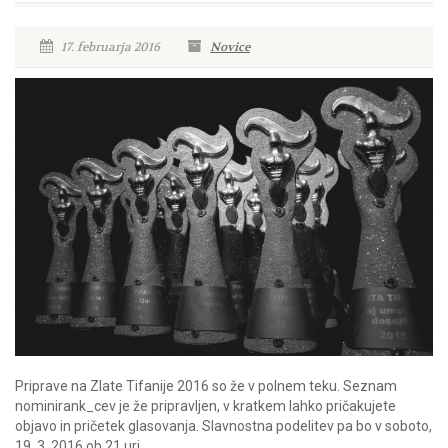
17. februarja 2016
Novice
Priprave na Zlate Tifanije 2016 so že v polnem teku. Seznam
nominirank_cev je že pripravljen, v kratkem lahko pričakujete
objavo in pričetek glasovanja. Slavnostna podelitev pa bo v soboto,
19. 3. 2016 ob 21.uri.