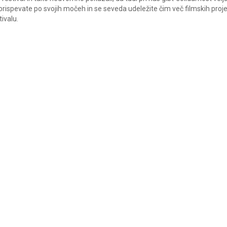
prispevate po svojih močeh in se seveda udeležite čim več filmskih proje
ivalu.