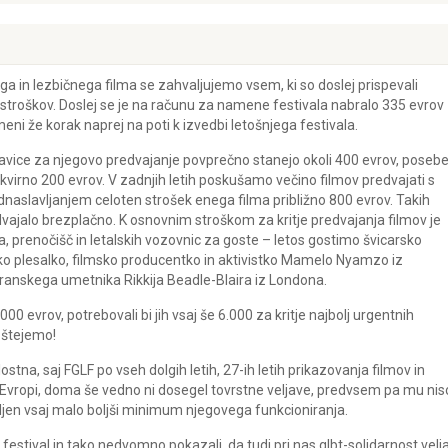
ga in lezbičnega filma se zahvaljujemo vsem, ki so doslej prispevali
u stroškov. Doslej se je na računu za namene festivala nabralo 335 evrov
eni že korak naprej na poti k izvedbi letošnjega festivala.
avice za njegovo predvajanje povprečno stanejo okoli 400 evrov, posebe
kvirno 200 evrov. V zadnjih letih poskušamo večino filmov predvajati s
dnaslavljanjem celoten strošek enega filma približno 800 evrov. Takih
redvajalo brezplačno. K osnovnim stroškom za kritje predvajanja filmov je
ja, prenočišč in letalskih vozovnic za goste – letos gostimo švicarsko
ško plesalko, filmsko producentko in aktivistko Mamelo Nyamzo iz
transkega umetnika Rikkija Beadle-Blaira iz Londona.
00 evrov, potrebovali bi jih vsaj še 6.000 za kritje najbolj urgentnih
 štejemo!
tna, saj FGLF po vseh dolgih letih, 27-ih letih prikazovanja filmov in
 Evropi, doma še vedno ni dosegel tovrstne veljave, predvsem pa mu nis
ljen vsaj malo boljši minimum njegovega funkcioniranja.
festival in tako nedvomno pokazali, da tudi pri nas glbt-solidarnost velja