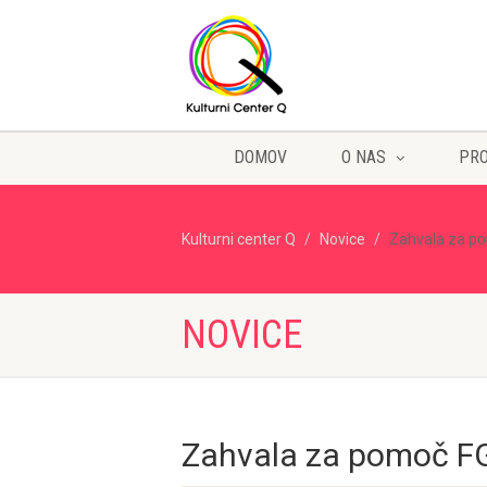
DOMOV
O NAS
PR
Kulturni center Q
Novice
Zahvala za p
NOVICE
Zahvala za pomoč F