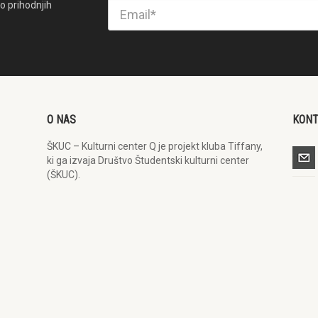
o prihodnjih
O NAS
KON
ŠKUC – Kulturni center Q je projekt kluba Tiffany,
ki ga izvaja Društvo Študentski kulturni center
(ŠKUC).