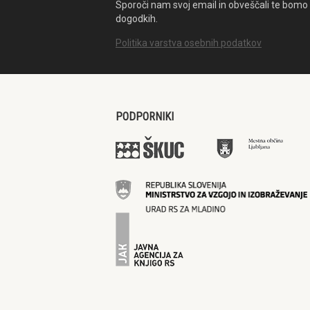
Sporoči nam svoj email in obveščali te bomo 
dogodkih.
Politika varstva osebnih podatkov
PODPORNIKI