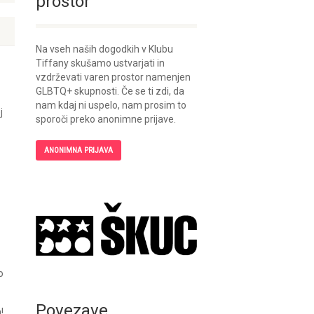
prostor
Na vseh naših dogodkih v Klubu
Tiffany skušamo ustvarjati in
vzdrževati varen prostor namenjen
GLBTQ+ skupnosti. Če se ti zdi, da
nam kdaj ni uspelo, nam prosim to
j
sporoči preko anonimne prijave.
ANONIMNA PRIJAVA
o
Povezave
!