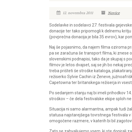
12. novembra 2011
Novice
Sodelavke in sodelavci 27. festivala gejevske
donacije ter tako pripomogli k delnemu kritj
(povprečna donacija je bila 35 evrov), kar pom
Naj še pojasnimo, da najem filma oziroma pr
pa se zaračuna še transport filma, ki znese o
slovenskimi podnapisi, tako da je skupaj s po
filmov je letos dvajset, saj se jih bo nekaj p
treba prišteti še stroške kataloga, plakatiran
režiserko Sylvie Cachin iz Ženeve, južnoafri
Capetowna ter britanskega režiserja in vses
Po sedanjem stanju naj bi imeli prihodkov 14.0
stroškov – če dela festivalske ekipe sploh ne
Situacija ni samo alarmantna, ampak tudi žalos
statusa najstarejšega tovrstnega festivala v
omogočene razmere, v katerih bi bil zagotov
Zato se zahvaljujemo vsem, ki ste donirali za 