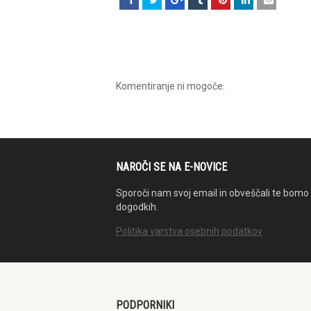
Komentiranje ni mogoče.
NAROČI SE NA E-NOVICE
Sporoči nam svoj email in obveščali te bomo 
dogodkih.
Politika varstva osebnih podatkov
PODPORNIKI