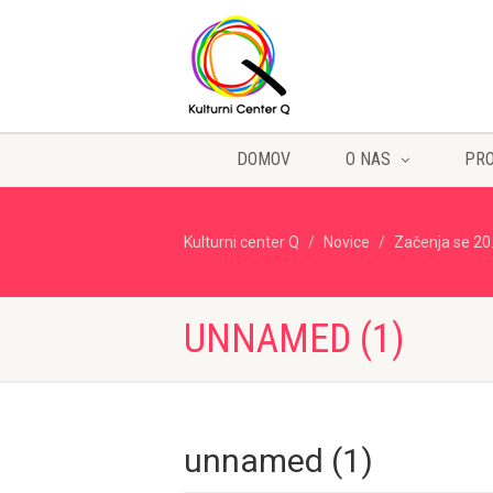
DOMOV
O NAS
PR
Kulturni center Q
Novice
Začenja se 20.
UNNAMED (1)
unnamed (1)