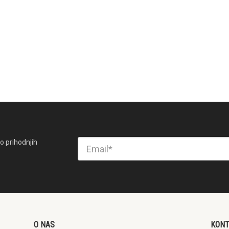
o prihodnjih
O NAS
KON