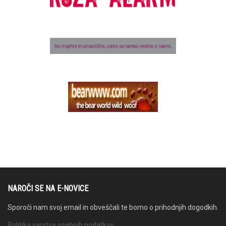
NAROČI SE NA E-NOVICE
Sporoči nam svoj email in obveščali te bomo o prihodnjih dogodkih.
Politika varstva osebnih podatkov