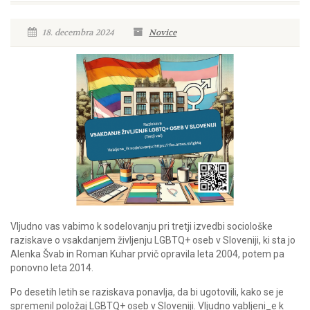
18. decembra 2024
Novice
Vljudno vas vabimo k sodelovanju pri tretji izvedbi sociološke
raziskave o vsakdanjem življenju LGBTQ+ oseb v Sloveniji, ki sta jo
Alenka Švab in Roman Kuhar prvič opravila leta 2004, potem pa
ponovno leta 2014.
Po desetih letih se raziskava ponavlja, da bi ugotovili, kako se je
spremenil položaj LGBTQ+ oseb v Sloveniji. Vljudno vabljeni_e k