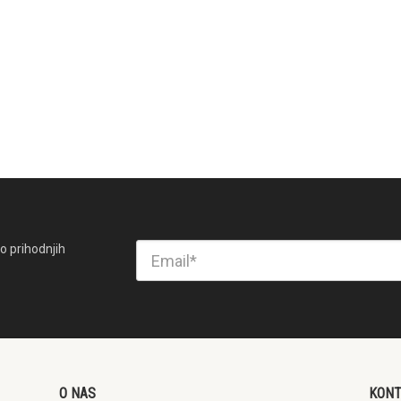
o prihodnjih
O NAS
KON