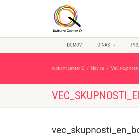
DOMOV
O NAS
PR
Kulturni center Q
Novice
Več skupnosti,
VEC_SKUPNOSTI_E
vec_skupnosti_en_b