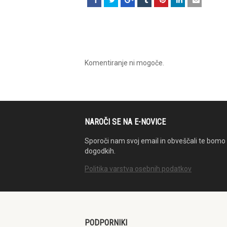
Komentiranje ni mogoče.
NAROČI SE NA E-NOVICE
Sporoči nam svoj email in obveščali te bomo 
dogodkih.
Politika varstva osebnih podatkov
PODPORNIKI