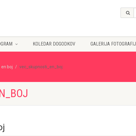
OGRAM
KOLEDAR DOGODKOV
GALERIJA FOTOGRAFIJ
 en boj
vec_skupnosti_en_boj
N_BOJ
oj