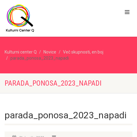
Kulturni center Q
Novice
Več skupnosti, en boj
parada_ponosa_2023_napadi
PARADA_PONOSA_2023_NAPADI
parada_ponosa_2023_napadi