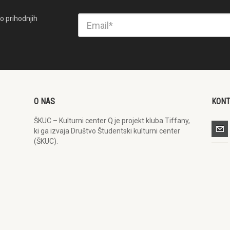
o prihodnjih
O NAS
KON
ŠKUC – Kulturni center Q je projekt kluba Tiffany,
ki ga izvaja Društvo Študentski kulturni center
(ŠKUC).