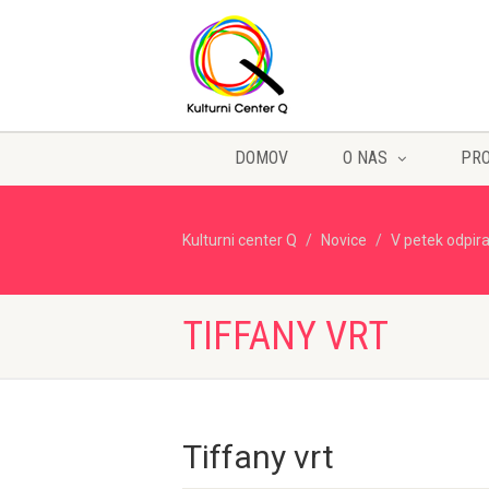
DOMOV
O NAS
PR
Kulturni center Q
Novice
V petek odpir
TIFFANY VRT
Tiffany vrt