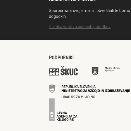
Sporoči nam svoj email in obveščali te bomo 
dogodkih.
Politika varstva osebnih podatkov
PODPORNIKI